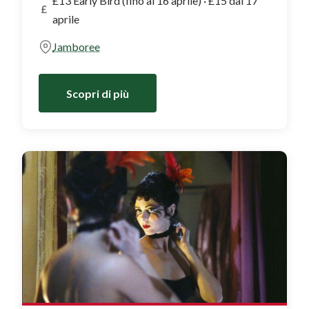
£13 Early Bird (fino al 16 aprile) · £15 dal 17
£
aprile
Jamboree
Scopri di più